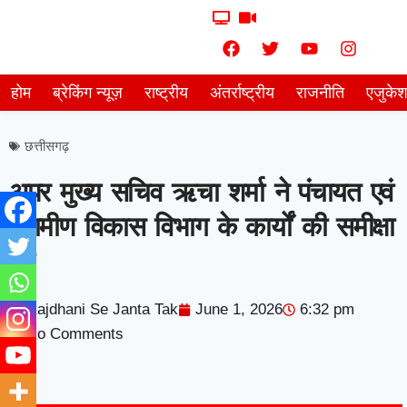
होम
ब्रेकिंग न्यूज़
राष्ट्रीय
अंतर्राष्ट्रीय
राजनीति
एजुके
छत्तीसगढ़
अपर मुख्य सचिव ऋचा शर्मा ने पंचायत एवं
ग्रामीण विकास विभाग के कार्यों की समीक्षा
की
Rajdhani Se Janta Tak
June 1, 2026
6:32 pm
No Comments
7knetwork
Marketing Hack4u
Earnyatra
7knetwork
Buzz 4Ai
Digital Convey
Digital Griot
Market Mystique