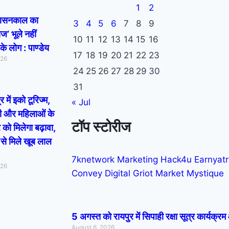
1
2
 शासनकाल का
3
4
5
6
7
8
9
ज’ भूले नहीं
10
11
12
13
14
15
16
के लोग : पाण्डेय
17
18
19
20
21
22
23
026
24
25
26
27
28
29
30
31
्र में इको टूरिज्म,
« Jul
ती और महिलाओं के
टॉप स्टोरीज
को मिलेगा बढ़ावा,
ी से मिले खूब लाल
7knetwork
Marketing Hack4u
Earnyat
026
Convey
Digital Griot
Market Mystique
5 अगस्त को रायपुर में सिपाही रक्षा सूत्र कार्यक
August 6, 2026