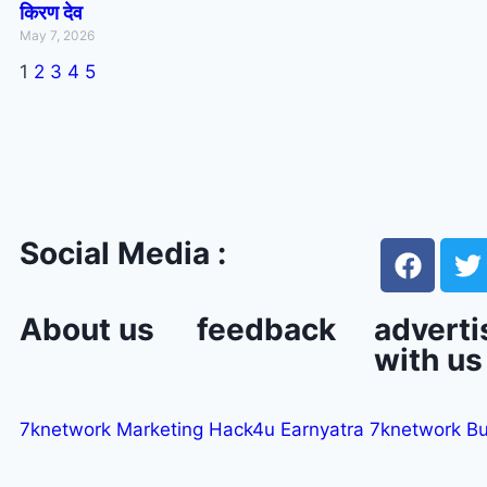
किरण देव
May 7, 2026
1
2
3
4
5
Social Media :
About us
feedback
adverti
with us
7knetwork
Marketing Hack4u
Earnyatra
7knetwork
Bu