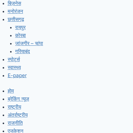
बिज़नेस
मनोरंजन
छत्तीसगढ़
रायपुर
कोरबा
जांजगीर – चांपा
गरियाबंद
स्पोर्ट्स
स्वास्थ्य
E-paper
होम
ब्रेकिंग न्यूज़
राष्ट्रीय
अंतर्राष्ट्रीय
राजनीति
एजुकेशन