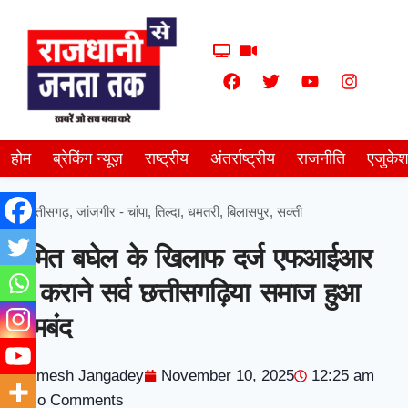
होम
ब्रेकिंग न्यूज़
राष्ट्रीय
अंतर्राष्ट्रीय
राजनीति
एजुके
छत्तीसगढ़
,
जांजगीर - चांपा
,
तिल्दा
,
धमतरी
,
बिलासपुर
,
सक्ती
अमित बघेल के खिलाफ दर्ज एफआईआर
रद्द कराने सर्व छत्तीसगढ़िया समाज हुआ
लामबंद
Amesh Jangadey
November 10, 2025
12:25 am
No Comments