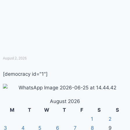
August 2, 2026
[democracy id="1"]
August 2026
M
T
W
T
F
S
S
1
2
3
4
5
6
7
8
9