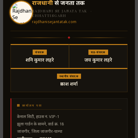
राजधानी
से जनता तक
RAJDHANI SE JANATA TAK ·
CHHATTISGARH
rajdhanisejantatak.com
संपादक
सह-संपादक
शनि कुमार लहरे
जय कुमार लहरे
स्थानीय संपादक
प्रकाश शर्मा
🏢 कार्यालय पता
केनाल सिटी, हाउस नं. VIP-1
झूला गार्डन के सामने, वार्ड क्र. 18
जांजगीर, जिला जांजगीर-चाम्पा