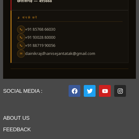
छत्तीसगढ़ — 495668
📡 संपर्क करें
+91 85768 66030
📞
+91 93028 80000
📞
+91 88719 90056
📞
dainikrajdhanisejantatak@gmail.com
✉
SOCIAL MEDIA :
ABOUT US
FEEDBACK