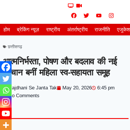
होम
ब्रेकिंग न्यूज़
राष्ट्रीय
अंतर्राष्ट्रीय
राजनीति
एजुके
छत्तीसगढ़
आत्मनिर्भरता, पोषण और बदलाव की नई
पहचान बनीं महिला स्व-सहायता समूह
Rajdhani Se Janta Tak
May 20, 2026
6:45 pm
No Comments
7knetwork
Marketing Hack4u
Earnyatra
7knetwork
Buzz 4Ai
Digital Convey
Digital Griot
Market Mystique