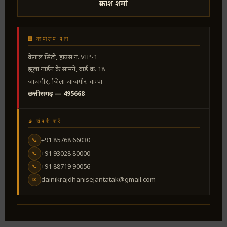
प्रकाश शर्मा
🏢 कार्यालय पता
केनाल सिटी, हाउस नं. VIP-1
झूला गार्डन के सामने, वार्ड क्र. 18
जांजगीर, जिला जांजगीर-चाम्पा
छत्तीसगढ़ — 495668
📡 संपर्क करें
+91 85768 66030
📞
+91 93028 80000
📞
+91 88719 90056
📞
dainikrajdhanisejantatak@gmail.com
✉