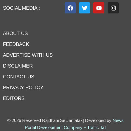
SOCIAL MEDIA :
ABOUT US
FEEDBACK
ADVERTISE WITH US
DISCLAIMER
CONTACT US
PRIVACY POLICY
EDITORS
7knetwork
Marketing Hack4u
Earnyatra
7knetwork
Buzz 4Ai
Digital Convey
Digital Griot
Market Mystique
© 2026 Reserved Rajdhani Se Jantatak| Developed by
News
Portal Development Company
–
Traffic Tail