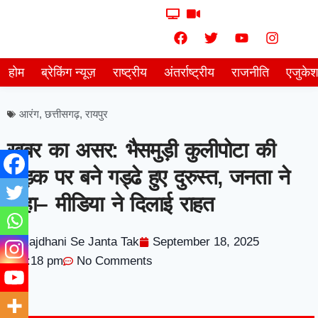
होम
ब्रेकिंग न्यूज़
राष्ट्रीय
अंतर्राष्ट्रीय
राजनीति
एजुके
आरंग
,
छत्तीसगढ़
,
रायपुर
खबर का असर: भैसमुड़ी कुलीपोटा की
सड़क पर बने गड्ढे हुए दुरुस्त, जनता ने
कहा– मीडिया ने दिलाई राहत
Rajdhani Se Janta Tak
September 18, 2025
3:18 pm
No Comments
7knetwork
Marketing Hack4u
Earnyatra
7knetwork
Buzz 4Ai
Digital Convey
Digital Griot
Market Mystique