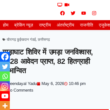
होम
ब्रेकिंग न्यूज़
राष्ट्रीय
अंतर्राष्ट्रीय
राजनीति
एजुके
खैरागढ़ छुईखदान गंडई
,
छत्तीसगढ़
गाड़ाघाट शिविर में उमड़ा जनविश्वास,
1428 आवेदन प्राप्त, 82 हितग्राही
लाभान्वित
Deendayal Yadu
May 6, 2026
10:46 pm
No Comments
7knetwork
Marketing Hack4u
Earnyatra
7knetwork
Buzz 4Ai
Digital Convey
Digital Griot
Market Mystique