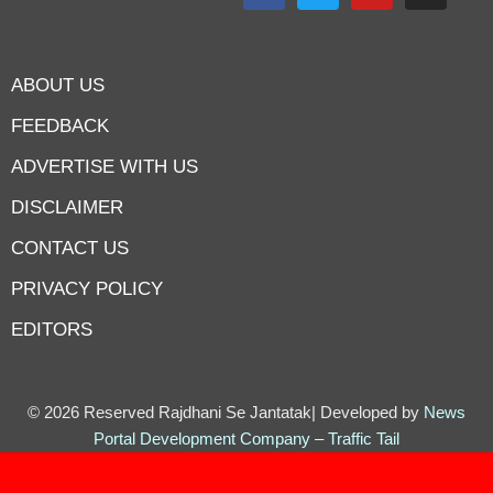
ABOUT US
FEEDBACK
ADVERTISE WITH US
DISCLAIMER
CONTACT US
PRIVACY POLICY
EDITORS
7knetwork
Marketing Hack4u
Earnyatra
7knetwork
Buzz 4Ai
Digital Convey
Digital Griot
Market Mystique
© 2026 Reserved Rajdhani Se Jantatak| Developed by
News
Portal Development Company
–
Traffic Tail