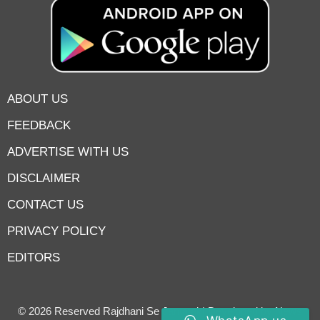
ABOUT US
FEEDBACK
ADVERTISE WITH US
DISCLAIMER
CONTACT US
PRIVACY POLICY
EDITORS
7knetwork
Marketing Hack4u
Earnyatra
7knetwork
Buzz 4Ai
Digital Convey
Digital Griot
Market Mystique
© 2026 Reserved Rajdhani Se Jantatak| Developed by
News