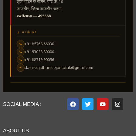
झूला गार्डन के सामने, वार्ड क्र. 18
जांजगीर, जिला जांजगीर-चाम्पा
छत्तीसगढ़ — 495668
📡 संपर्क करें
+91 85768 66030
📞
+91 93028 80000
📞
+91 88719 90056
📞
dainikrajdhanisejantatak@gmail.com
✉
SOCIAL MEDIA :
ABOUT US