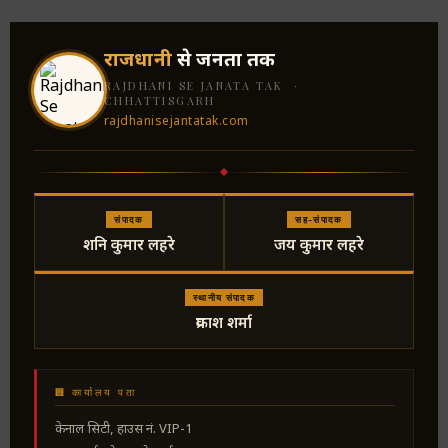
राजधानी
से जनता तक
RAJDHANI SE JANATA TAK ·
CHHATTISGARH
rajdhanisejantatak.com
संपादक
सह-संपादक
शनि कुमार लहरे
जय कुमार लहरे
स्थानीय संपादक
प्रकाश शर्मा
🏢 कार्यालय पता
केनाल सिटी, हाउस नं. VIP-1