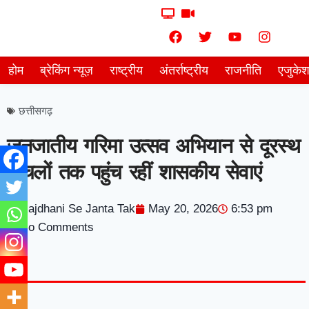
होम
ब्रेकिंग न्यूज़
राष्ट्रीय
अंतर्राष्ट्रीय
राजनीति
एजुके
छत्तीसगढ़
जनजातीय गरिमा उत्सव अभियान से दूरस्थ
अंचलों तक पहुंच रहीं शासकीय सेवाएं
Rajdhani Se Janta Tak
May 20, 2026
6:53 pm
No Comments
7knetwork
Marketing Hack4u
Earnyatra
7knetwork
Buzz 4Ai
Digital Convey
Digital Griot
Market Mystique