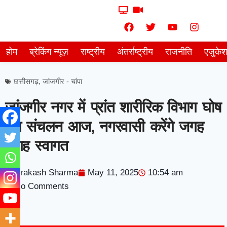
होम
ब्रेकिंग न्यूज़
राष्ट्रीय
अंतर्राष्ट्रीय
राजनीति
एजुके
छत्तीसगढ़
,
जांजगीर - चांपा
जांजगीर नगर में प्रांत शारीरिक विभाग घोष
पथ संचलन आज, नगरवासी करेंगे जगह
जगह स्वागत
Prakash Sharma
May 11, 2025
10:54 am
No Comments
7knetwork
Marketing Hack4u
Earnyatra
7knetwork
Buzz 4Ai
Digital Convey
Digital Griot
Market Mystique