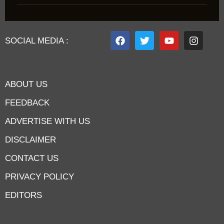
SOCIAL MEDIA :
ABOUT US
FEEDBACK
ADVERTISE WITH US
DISCLAIMER
CONTACT US
PRIVACY POLICY
EDITORS
7knetwork
Marketing Hack4u
Earnyatra
7knetwork
Buzz 4Ai
Digital Convey
Digital Griot
Market Mystique