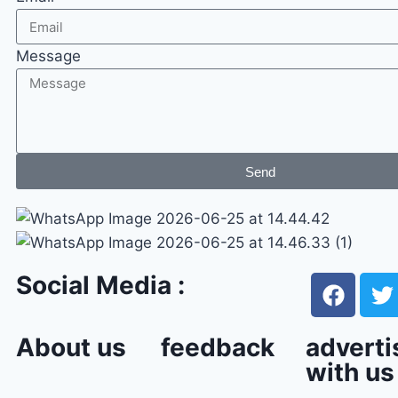
Message
Send
Social Media :
About us
feedback
adverti
with us