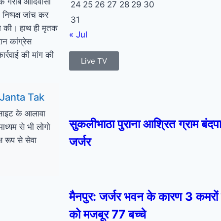
 एक गरीब आदिवासी
24
25
26
27
28
29
30
निष्पक्ष जांच कर
31
ांग की। हाथ ही मृतक
« Jul
न कांग्रेस
कार्रवाई की मांग की
Live TV
 Janta Tak
बसाइट के आलावा
सुकलीभाठा पुराना आश्रित ग्राम बंदप
ाध्यम से भी लोगो
जर्जर
 रूप से सेवा
मैनपुर: जर्जर भवन के कारण 3 कमरों 
को मजबूर 77 बच्चे