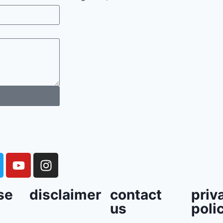
se
disclaimer
contact
priv
us
poli