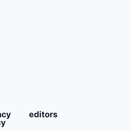
acy
editors
cy