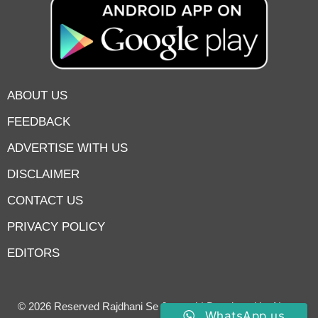
ABOUT US
FEEDBACK
ADVERTISE WITH US
DISCLAIMER
CONTACT US
PRIVACY POLICY
EDITORS
7knetwork
Marketing Hack4u
Earnyatra
7knetwork
Buzz 4Ai
Digital Convey
Digital Griot
Market Mystique
© 2026 Reserved Rajdhani Se Jantatak| Developed by
News
WhatsApp us