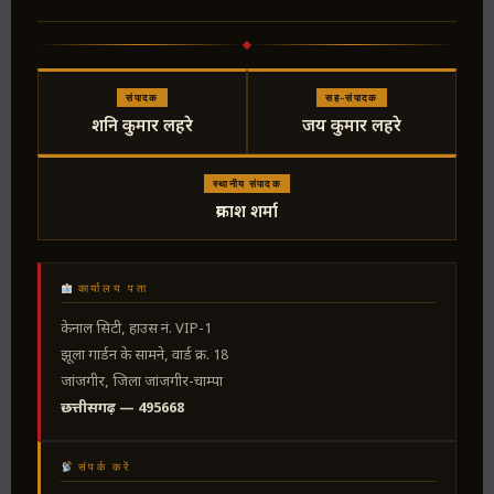
संपादक
सह-संपादक
शनि कुमार लहरे
जय कुमार लहरे
स्थानीय संपादक
प्रकाश शर्मा
कार्यालय पता
केनाल सिटी, हाउस नं. VIP-1
झूला गार्डन के सामने, वार्ड क्र. 18
जांजगीर, जिला जांजगीर-चाम्पा
छत्तीसगढ़ — 495668
संपर्क करें