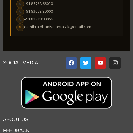
+91 85768 66030
+91 93028 80000
+91 88719 90056
dainikrajdhanisejantatak@gmail.com
✉
SOCIAL MEDIA :
ABOUT US
FEEDBACK