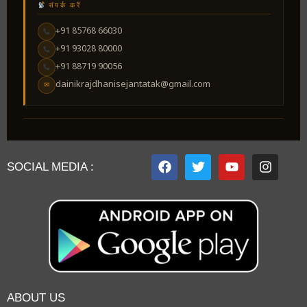
संपर्क करें
+91 85768 66030
+91 93028 80000
+91 88719 90056
dainikrajdhanisejantatak@gmail.com
✉
SOCIAL MEDIA :
ABOUT US