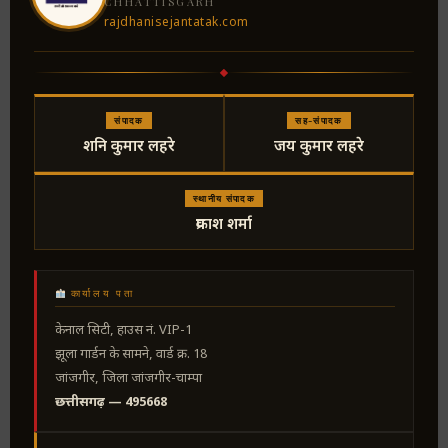
CHHATTISGARH
rajdhanisejantatak.com
संपादक
सह-संपादक
शनि कुमार लहरे
जय कुमार लहरे
स्थानीय संपादक
प्रकाश शर्मा
कार्यालय पता
केनाल सिटी, हाउस नं. VIP-1
झूला गार्डन के सामने, वार्ड क्र. 18
जांजगीर, जिला जांजगीर-चाम्पा
छत्तीसगढ़ — 495668