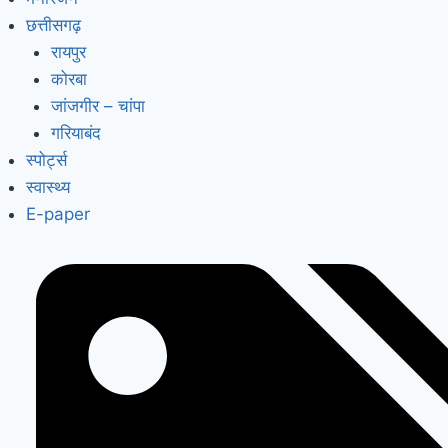
छत्तीसगढ़
रायपुर
कोरबा
जांजगीर – चांपा
गरियाबंद
स्पोर्ट्स
स्वास्थ्य
E-paper