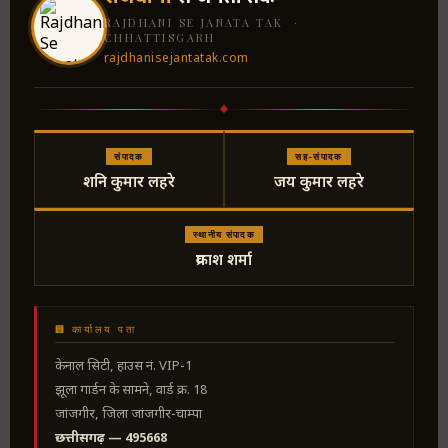
RAJDHANI SE JANATA TAK ·
CHHATTISGARH
rajdhanisejantatak.com
संपादक
सह-संपादक
शनि कुमार लहरे
जय कुमार लहरे
स्थानीय संपादक
प्रकाश शर्मा
🏢 कार्यालय पता
केनाल सिटी, हाउस नं. VIP-1
झूला गार्डन के सामने, वार्ड क्र. 18
जांजगीर, जिला जांजगीर-चाम्पा
छत्तीसगढ़ — 495668