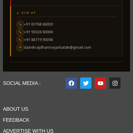
📡 संपर्क करें
+91 85768 66030
📞
+91 93028 80000
📞
+91 88719 90056
📞
dainikrajdhanisejantatak@gmail.com
✉
SOCIAL MEDIA :
ABOUT US
FEEDBACK
ADVERTISE WITH US