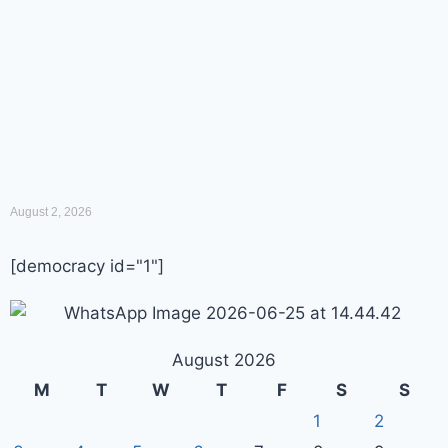
August 2, 2026
[democracy id="1"]
August 2026
M
T
W
T
F
S
S
1
2