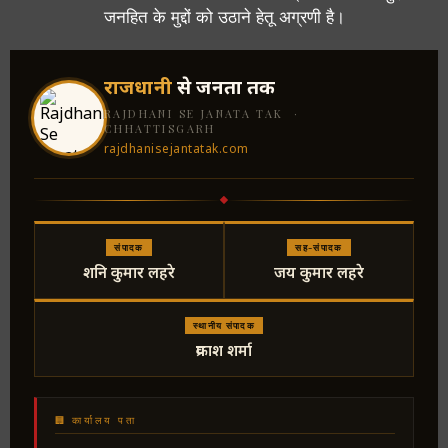
जनहित के मुद्दों को उठाने हेतू अग्रणी है।
राजधानी
से जनता तक
RAJDHANI SE JANATA TAK ·
CHHATTISGARH
rajdhanisejantatak.com
संपादक
सह-संपादक
शनि कुमार लहरे
जय कुमार लहरे
स्थानीय संपादक
प्रकाश शर्मा
🏢 कार्यालय पता