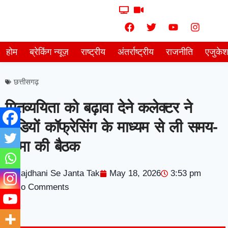
होम
ब्रेकिंग न्यूज़
राष्ट्रीय
अंतर्राष्ट्रीय
राजनीति
एजुके
छत्तीसगढ़
मितव्ययिता को बढ़ावा देने कलेक्टर ने
वीडियों कॉफ्रेसिंग के माध्यम से ली समय-
सीमा की बैठक
Rajdhani Se Janta Tak
May 18, 2026
3:53 pm
No Comments
7knetwork
Marketing Hack4u
Earnyatra
7knetwork
Buzz 4Ai
Digital Convey
Digital Griot
Market Mystique