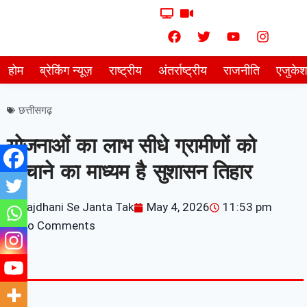
होम
ब्रेकिंग न्यूज़
राष्ट्रीय
अंतर्राष्ट्रीय
राजनीति
एजुके
छत्तीसगढ़
योजनाओं का लाभ सीधे ग्रामीणों को
पहुंचाने का माध्यम है सुशासन तिहार
Rajdhani Se Janta Tak
May 4, 2026
11:53 pm
No Comments
7knetwork
Marketing Hack4u
Earnyatra
7knetwork
Buzz 4Ai
Digital Convey
Digital Griot
Market Mystique