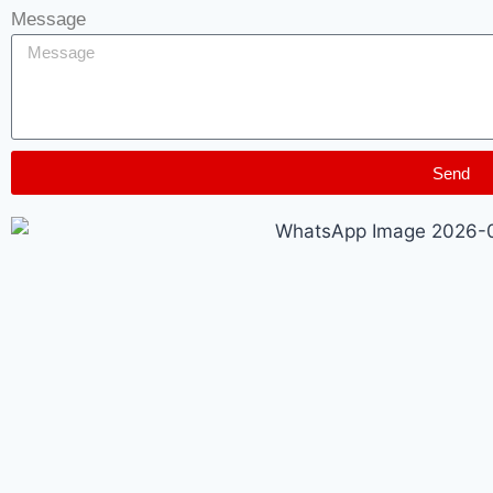
Message
Send