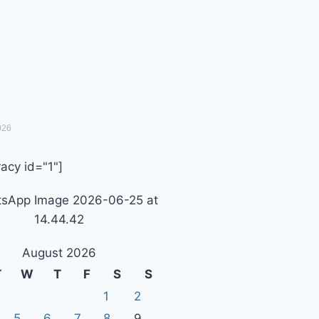
026
acy id="1"]
August 2026
T
W
T
F
S
S
1
2
5
6
7
8
9