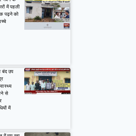
ों में पहली
क पढ़ने को
च्चे
े बंद उप
द्र
्वास्थ्य
ने से
र
यों में
त में घूम रहा