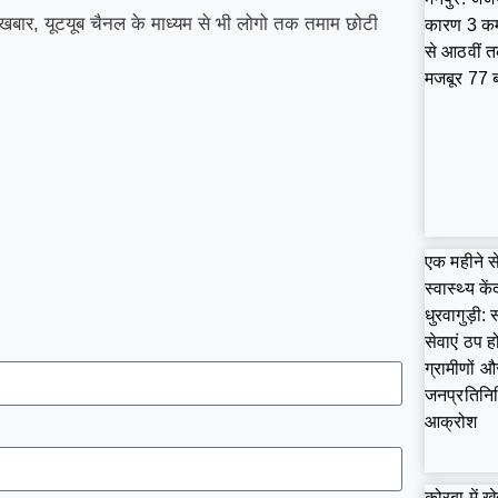
बार, यूटयूब चैनल के माध्यम से भी लोगो तक तमाम छोटी
कारण 3 कमर
से आठवीं त
मजबूर 77 ब
एक महीने स
स्वास्थ्य कें
धुरवागुड़ी: स
सेवाएं ठप हो
ग्रामीणों औ
जनप्रतिनिधि
आक्रोश
कोरबा में खे