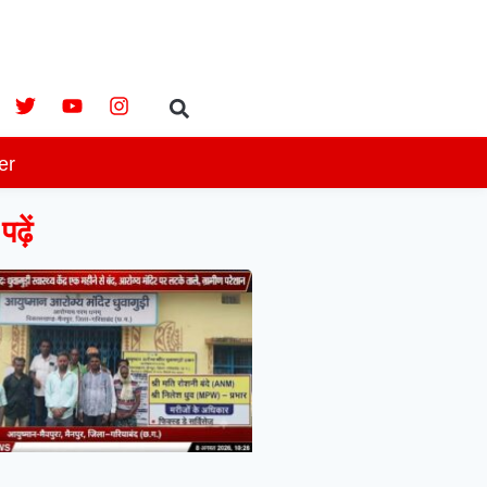
er
ढ़ें