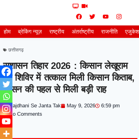
होम
ब्रेकिंग न्यूज़
राष्ट्रीय
अंतर्राष्ट्रीय
राजनीति
एजुके
छत्तीसगढ़
सुशासन तिहार 2026 : किसान लेखूराम
को शिविर में तत्काल मिली किसान किताब,
शासन की पहल से मिली बड़ी राह
Rajdhani Se Janta Tak
May 9, 2026
6:59 pm
No Comments
7knetwork
Marketing Hack4u
Earnyatra
7knetwork
Buzz 4Ai
Digital Convey
Digital Griot
Market Mystique