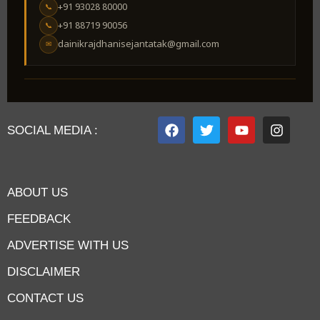
+91 93028 80000
📞
+91 88719 90056
📞
dainikrajdhanisejantatak@gmail.com
✉
SOCIAL MEDIA :
ABOUT US
FEEDBACK
ADVERTISE WITH US
DISCLAIMER
CONTACT US