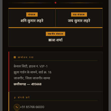
संपादक
सह-संपादक
शनि कुमार लहरे
जय कुमार लहरे
स्थानीय संपादक
प्रकाश शर्मा
🏢 कार्यालय पता
केनाल सिटी, हाउस नं. VIP-1
झूला गार्डन के सामने, वार्ड क्र. 18
जांजगीर, जिला जांजगीर-चाम्पा
छत्तीसगढ़ — 495668
📡 संपर्क करें
+91 85768 66030
📞