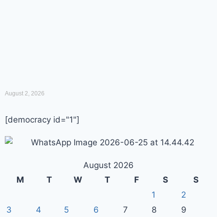
August 2, 2026
[democracy id="1"]
August 2026
M
T
W
T
F
S
S
1
2
3
4
5
6
7
8
9