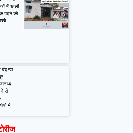
ों में पहली
क पढ़ने को
च्चे
े बंद उप
द्र
्वास्थ्य
ने से
र
यों में
टोरीज