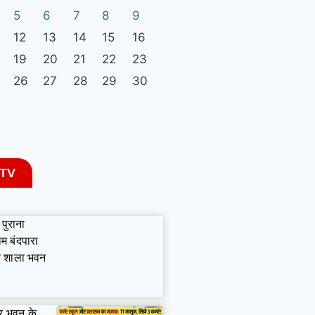
5
6
7
8
9
12
13
14
15
16
19
20
21
22
23
26
27
28
29
30
 TV
पुराना
ाम बंदपारा
िक शाला भवन
जर भवन के