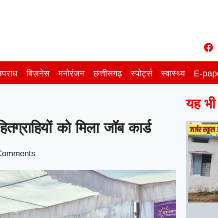
पराध
बिज़नेस
मनोरंजन
छत्तीसगढ़
स्पोर्ट्स
स्वास्थ्य
E-pap
यह भी प
ितग्राहियों को मिला जॉब कार्ड
Comments