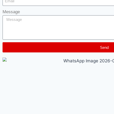
Message
Send