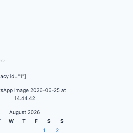
026
acy id="1"]
August 2026
T
W
T
F
S
S
1
2