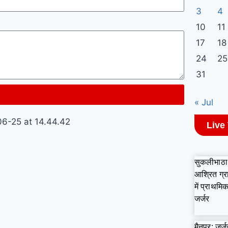
3
4
10
11
17
18
24
25
31
« Jul
Live
सुकलीभाठा 
आश्रित ग्र
में प्राथम
जर्जर
मैनपुर: जर्