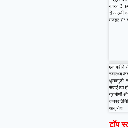
कारण 3 कमर
से आठवीं त
मजबूर 77 ब
एक महीने स
स्वास्थ्य कें
धुरवागुड़ी: स
सेवाएं ठप हो
ग्रामीणों औ
जनप्रतिनिधि
आक्रोश
टॉप स्