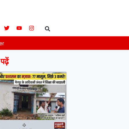
er
ढ़ें