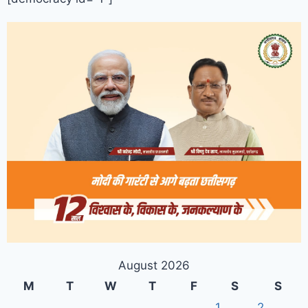
August 2026
M
T
W
T
F
S
S
1
2