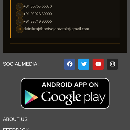
+91 85768 66030
+91 93028 80000
+91 88719 90056
dainikrajdhanisejantatak@gmail.com
✉
SOCIAL MEDIA :
ABOUT US