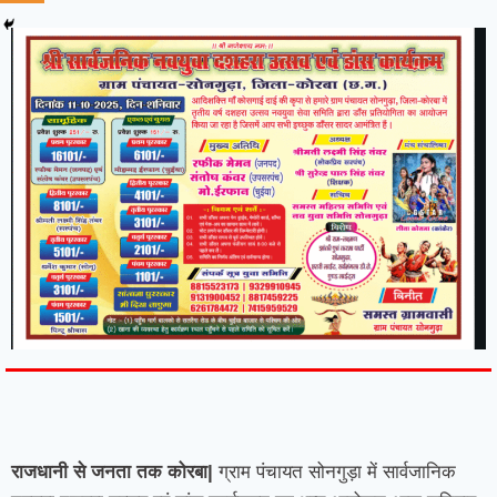
7knetwork
Marketing Hack4u
Earnyatra
7knetwork
Buzz 4Ai
Digital Convey
Digital Griot
Market Mystique
राजधानी से जनता तक कोरबा|
ग्राम पंचायत सोनगुड़ा में सार्वजानिक