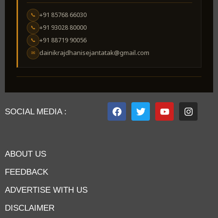
+91 85768 66030
📞
+91 93028 80000
📞
+91 88719 90056
📞
dainikrajdhanisejantatak@gmail.com
✉
SOCIAL MEDIA :
ABOUT US
FEEDBACK
ADVERTISE WITH US
DISCLAIMER