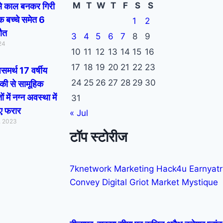
M
T
W
T
F
S
S
 काल बनकर गिरी
 बच्चे समेत 6
1
2
मौत
3
4
5
6
7
8
9
24
10
11
12
13
14
15
16
17
18
19
20
21
22
23
असमर्थ 17 वर्षीय
24
25
26
27
28
29
30
की से सामूहिक
तों में नग्न अवस्था में
31
ए फरार
« Jul
, 2023
टॉप स्टोरीज
7knetwork
Marketing Hack4u
Earnyat
Convey
Digital Griot
Market Mystique