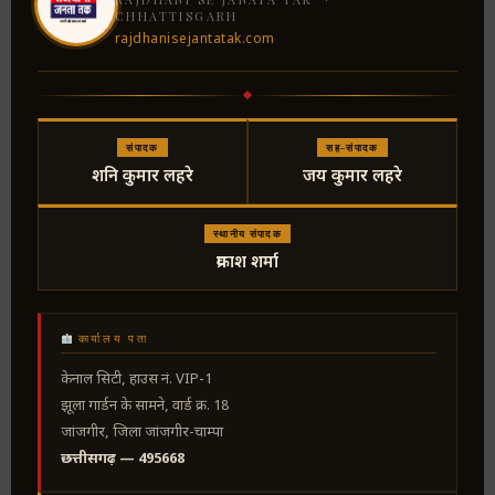
CHHATTISGARH
rajdhanisejantatak.com
संपादक
सह-संपादक
शनि कुमार लहरे
जय कुमार लहरे
स्थानीय संपादक
प्रकाश शर्मा
कार्यालय पता
केनाल सिटी, हाउस नं. VIP-1
झूला गार्डन के सामने, वार्ड क्र. 18
जांजगीर, जिला जांजगीर-चाम्पा
छत्तीसगढ़ — 495668