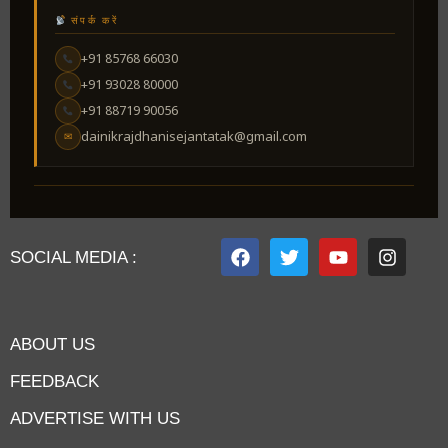
संपर्क करें
+91 85768 66030
+91 93028 80000
+91 88719 90056
dainikrajdhanisejantatak@gmail.com
✉
SOCIAL MEDIA :
ABOUT US
FEEDBACK
ADVERTISE WITH US