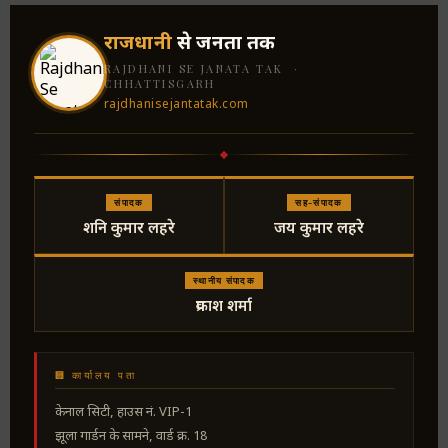
राजधानी
से जनता तक
RAJDHANI SE JANATA TAK ·
CHHATTISGARH
rajdhanisejantatak.com
संपादक
सह-संपादक
शनि कुमार लहरे
जय कुमार लहरे
स्थानीय संपादक
प्रकाश शर्मा
🏢 कार्यालय पता
केनाल सिटी, हाउस नं. VIP-1
झूला गार्डन के सामने, वार्ड क्र. 18