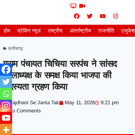
होम
ब्रेकिंग न्यूज़
राष्ट्रीय
अंतर्राष्ट्रीय
राजनीति
एजुके
छत्तीसगढ़
ग्राम पंचायत चिचिया सरपंच ने सांसद
जिलाध्यक्ष के समक्ष किया भाजपा की
सदस्यता ग्रहण किया
Rajdhani Se Janta Tak
May 11, 2026
9:21 pm
No Comments
7knetwork
Marketing Hack4u
Earnyatra
7knetwork
Buzz 4Ai
Digital Convey
Digital Griot
Market Mystique