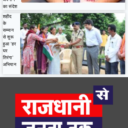
का संदेश
शहीद
के
सम्मान
से शुरू
हुआ ‘हर
घर
तिरंगा’
अभियान