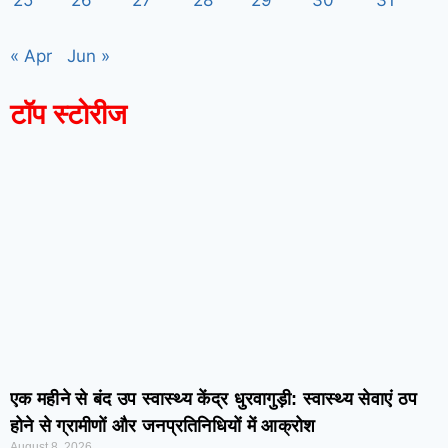
25
26
27
28
29
30
31
« Apr
Jun »
टॉप स्टोरीज
7knetwork
Marketing Hack4u
Earnyatra
7knetwork
Buzz 4Ai
Digital Convey
Digital Griot
Market Mystique
एक महीने से बंद उप स्वास्थ्य केंद्र धुरवागुड़ी: स्वास्थ्य सेवाएं ठप
होने से ग्रामीणों और जनप्रतिनिधियों में आक्रोश
August 8, 2026