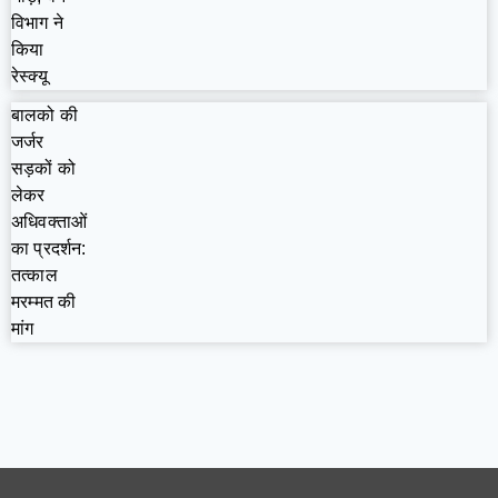
विभाग ने
किया
रेस्क्यू
बालको की
जर्जर
सड़कों को
लेकर
अधिवक्ताओं
का प्रदर्शन:
तत्काल
मरम्मत की
मांग