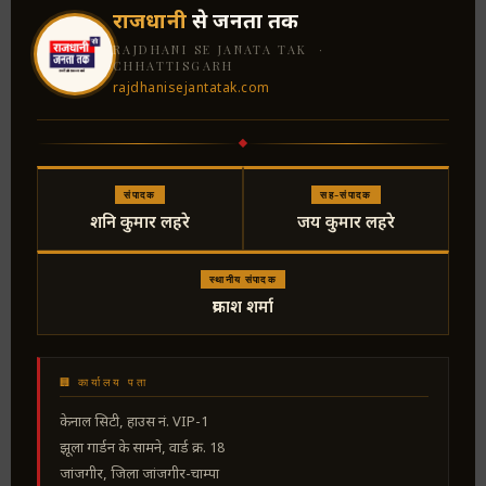
राजधानी
से जनता तक
RAJDHANI SE JANATA TAK ·
CHHATTISGARH
rajdhanisejantatak.com
संपादक
सह-संपादक
शनि कुमार लहरे
जय कुमार लहरे
स्थानीय संपादक
प्रकाश शर्मा
🏢 कार्यालय पता
केनाल सिटी, हाउस नं. VIP-1
झूला गार्डन के सामने, वार्ड क्र. 18
जांजगीर, जिला जांजगीर-चाम्पा