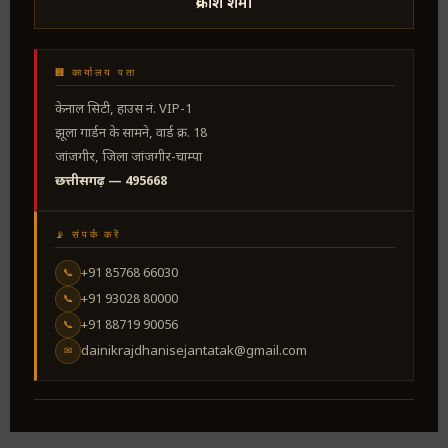
प्रकाश शर्मा
🏢 कार्यालय पता
केनाल सिटी, हाउस नं. VIP-1
झूला गार्डन के सामने, वार्ड क्र. 18
जांजगीर, जिला जांजगीर-चाम्पा
छत्तीसगढ़ — 495668
📡 संपर्क करें
+91 85768 66030
📞
+91 93028 80000
📞
+91 88719 90056
📞
dainikrajdhanisejantatak@gmail.com
✉