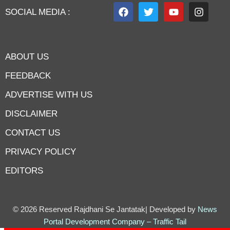
SOCIAL MEDIA :
ABOUT US
FEEDBACK
ADVERTISE WITH US
DISCLAIMER
CONTACT US
PRIVACY POLICY
EDITORS
7knetwork
Marketing Hack4u
Earnyatra
7knetwork
Buzz 4Ai
Digital Convey
Digital Griot
Market Mystique
© 2026 Reserved Rajdhani Se Jantatak| Developed by
News
Portal Development Company
–
Traffic Tail