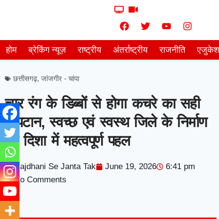
होम
ब्रेकिंग न्यूज़
राष्ट्रीय
अंतर्राष्ट्रीय
राजनीति
एजुके
छत्तीसगढ़
,
जांजगीर - चांपा
चार रंग के डिब्बों से होगा कचरे का सही
निपटान, स्वच्छ एवं स्वस्थ जिले के निर्माण
की दिशा में महत्वपूर्ण पहल
Rajdhani Se Janta Tak
June 19, 2026
6:41 pm
No Comments
7knetwork
Marketing Hack4u
Earnyatra
7knetwork
Buzz 4Ai
Digital Convey
Digital Griot
Market Mystique