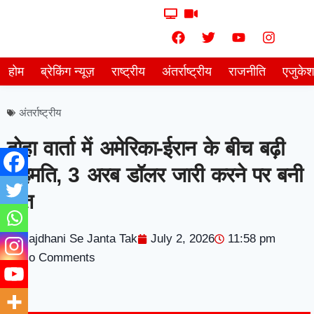
होम
ब्रेकिंग न्यूज़
राष्ट्रीय
अंतर्राष्ट्रीय
राजनीति
एजुके
अंतर्राष्ट्रीय
दोहा वार्ता में अमेरिका-ईरान के बीच बढ़ी
सहमति, 3 अरब डॉलर जारी करने पर बनी
बात
Rajdhani Se Janta Tak
July 2, 2026
11:58 pm
No Comments
7knetwork
Marketing Hack4u
Earnyatra
7knetwork
Buzz 4Ai
Digital Convey
Digital Griot
Market Mystique