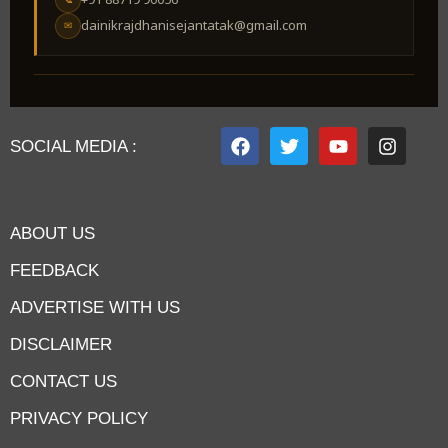
+91 88719 90056
📞
dainikrajdhanisejantatak@gmail.com
✉
SOCIAL MEDIA :
ABOUT US
FEEDBACK
ADVERTISE WITH US
DISCLAIMER
CONTACT US
PRIVACY POLICY