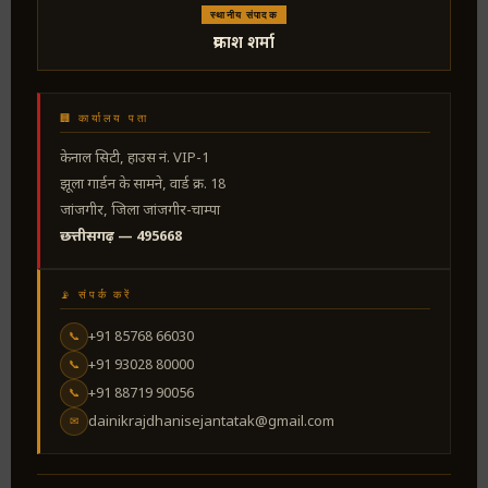
स्थानीय संपादक
प्रकाश शर्मा
🏢 कार्यालय पता
केनाल सिटी, हाउस नं. VIP-1
झूला गार्डन के सामने, वार्ड क्र. 18
जांजगीर, जिला जांजगीर-चाम्पा
छत्तीसगढ़ — 495668
📡 संपर्क करें
+91 85768 66030
📞
+91 93028 80000
📞
+91 88719 90056
📞
dainikrajdhanisejantatak@gmail.com
✉