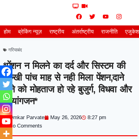
होम
ब्रेकिंग न्यूज़
राष्ट्रीय
अंतर्राष्ट्रीय
राजनीति
एजुके
गरियाबंद
*पेंशन न मिलने का दर्द और सिस्टम की
बेरुखी पांच माह से नही मिला पेंशन,दाने
दाने को मोहताज हो रहे बुजुर्ग, विधवा और
दिव्यांगजन*
Omkar Parvate
May 26, 2026
8:27 pm
No Comments
7knetwork
Marketing Hack4u
Earnyatra
7knetwork
Buzz 4Ai
Digital Convey
Digital Griot
Market Mystique