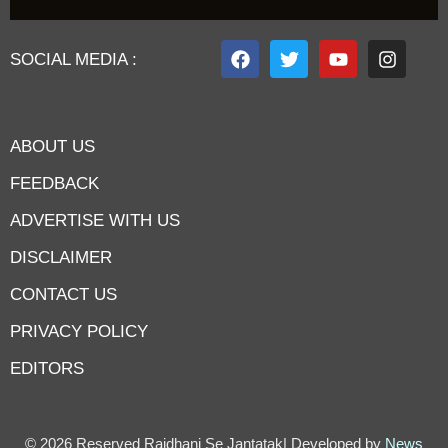
SOCIAL MEDIA :
ABOUT US
FEEDBACK
ADVERTISE WITH US
DISCLAIMER
CONTACT US
PRIVACY POLICY
EDITORS
7knetwork
Marketing Hack4u
Earnyatra
7knetwork
Buzz 4Ai
Digital Convey
Digital Griot
Market Mystique
© 2026 Reserved Rajdhani Se Jantatak| Developed by
News