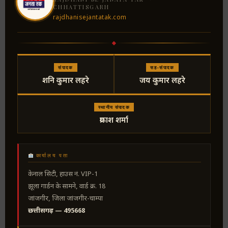
CHHATTISGARH
rajdhanisejantatak.com
संपादक
सह-संपादक
शनि कुमार लहरे
जय कुमार लहरे
स्थानीय संपादक
प्रकाश शर्मा
कार्यालय पता
केनाल सिटी, हाउस नं. VIP-1
झूला गार्डन के सामने, वार्ड क्र. 18
जांजगीर, जिला जांजगीर-चाम्पा
छत्तीसगढ़ — 495668