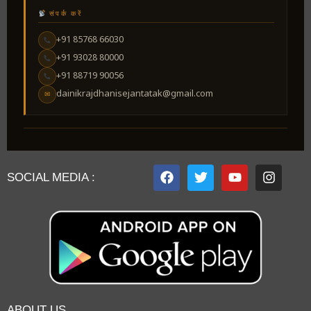
संपर्क करें
+91 85768 66030
+91 93028 80000
+91 88719 90056
dainikrajdhanisejantatak@gmail.com
✉
SOCIAL MEDIA :
ABOUT US