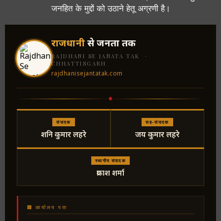
जनहित के मुद्दों को उठाने हेतू अग्रणी है।
राजधानी
से जनता तक
RAJDHANI SE JANATA TAK ·
CHHATTISGARH
rajdhanisejantatak.com
संपादक
सह-संपादक
शनि कुमार लहरे
जय कुमार लहरे
स्थानीय संपादक
प्रकाश शर्मा
🏢 कार्यालय पता