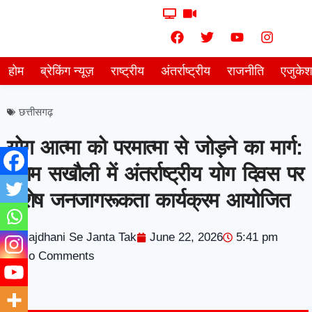
होम
ब्रेकिंग न्यूज़
राष्ट्रीय
अंतर्राष्ट्रीय
राजनीति
एजुके
छत्तीसगढ़
योग आत्मा को परमात्मा से जोड़ने का मार्ग:
ग्राम सखौली में अंतर्राष्ट्रीय योग दिवस पर
विशेष जनजागरूकता कार्यक्रम आयोजित
Rajdhani Se Janta Tak
June 22, 2026
5:41 pm
No Comments
7knetwork
Marketing Hack4u
Earnyatra
7knetwork
Buzz 4Ai
Digital Convey
Digital Griot
Market Mystique