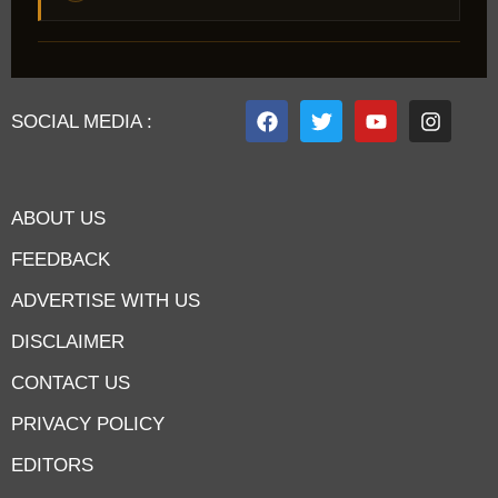
SOCIAL MEDIA :
ABOUT US
FEEDBACK
ADVERTISE WITH US
DISCLAIMER
CONTACT US
PRIVACY POLICY
EDITORS
7knetwork
Marketing Hack4u
Earnyatra
7knetwork
Buzz 4Ai
Digital Convey
Digital Griot
Market Mystique