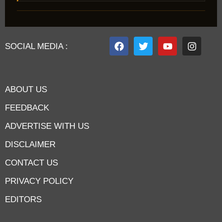
SOCIAL MEDIA :
ABOUT US
FEEDBACK
ADVERTISE WITH US
DISCLAIMER
CONTACT US
PRIVACY POLICY
EDITORS
7knetwork
Marketing Hack4u
Earnyatra
7knetwork
Buzz 4Ai
Digital Convey
Digital Griot
Market Mystique