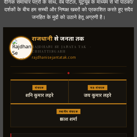
दैनिक समाचार पत्रों के साथ, वेब पोर्टल, यूट्यूब के माध्यम से भी पाठकों/
दर्शकों के बीच हम सच्ची और निष्पक्ष खबरों को प्रकाशित करते हुए सदैव
जनहित के मुद्दों को उठाने हेतू अग्रणी है।
राजधानी
से जनता तक
RAJDHANI SE JANATA TAK ·
CHHATTISGARH
rajdhanisejantatak.com
संपादक
सह-संपादक
शनि कुमार लहरे
जय कुमार लहरे
स्थानीय संपादक
प्रकाश शर्मा