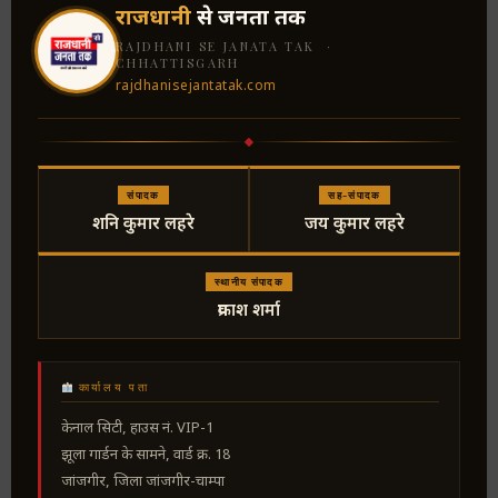
राजधानी
से जनता तक
RAJDHANI SE JANATA TAK ·
CHHATTISGARH
rajdhanisejantatak.com
संपादक
सह-संपादक
शनि कुमार लहरे
जय कुमार लहरे
स्थानीय संपादक
प्रकाश शर्मा
कार्यालय पता
केनाल सिटी, हाउस नं. VIP-1
झूला गार्डन के सामने, वार्ड क्र. 18
जांजगीर, जिला जांजगीर-चाम्पा