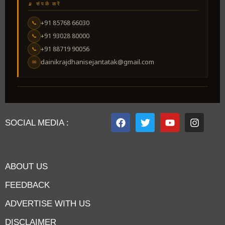
📡 संपर्क करें
+91 85768 66030
📞
+91 93028 80000
📞
+91 88719 90056
📞
dainikrajdhanisejantatak@gmail.com
✉
SOCIAL MEDIA :
ABOUT US
FEEDBACK
ADVERTISE WITH US
DISCLAIMER