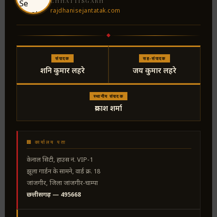
CHHATTISGARH
rajdhanisejantatak.com
संपादक
सह-संपादक
शनि कुमार लहरे
जय कुमार लहरे
स्थानीय संपादक
प्रकाश शर्मा
🏢 कार्यालय पता
केनाल सिटी, हाउस नं. VIP-1
झूला गार्डन के सामने, वार्ड क्र. 18
जांजगीर, जिला जांजगीर-चाम्पा
छत्तीसगढ़ — 495668