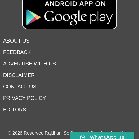
ABOUT US
FEEDBACK
ADVERTISE WITH US
DISCLAIMER
CONTACT US
PRIVACY POLICY
EDITORS
7knetwork
Marketing Hack4u
Earnyatra
7knetwork
Buzz 4Ai
Digital Convey
Digital Griot
Market Mystique
© 2026 Reserved Rajdhani Se Jantatak| Developed by
News
WhatsApp us