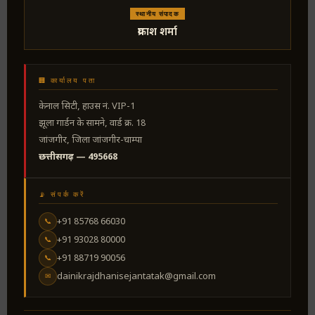
स्थानीय संपादक
प्रकाश शर्मा
🏢 कार्यालय पता
केनाल सिटी, हाउस नं. VIP-1
झूला गार्डन के सामने, वार्ड क्र. 18
जांजगीर, जिला जांजगीर-चाम्पा
छत्तीसगढ़ — 495668
📡 संपर्क करें
+91 85768 66030
📞
+91 93028 80000
📞
+91 88719 90056
📞
dainikrajdhanisejantatak@gmail.com
✉