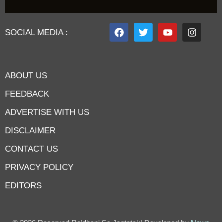
SOCIAL MEDIA :
ABOUT US
FEEDBACK
ADVERTISE WITH US
DISCLAIMER
CONTACT US
PRIVACY POLICY
EDITORS
7knetwork
Marketing Hack4u
Earnyatra
7knetwork
Buzz 4Ai
Digital Convey
Digital Griot
Market Mystique