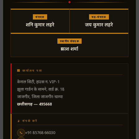
संपादक
सह-संपादक
शनि कुमार लहरे
जय कुमार लहरे
स्थानीय संपादक
प्रकाश शर्मा
🏢 कार्यालय पता
केनाल सिटी, हाउस नं. VIP-1
झूला गार्डन के सामने, वार्ड क्र. 18
जांजगीर, जिला जांजगीर-चाम्पा
छत्तीसगढ़ — 495668
📡 संपर्क करें
+91 85768 66030
📞