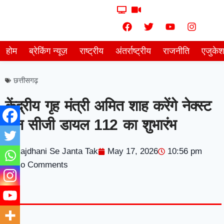
होम
ब्रेकिंग न्यूज़
राष्ट्रीय
अंतर्राष्ट्रीय
राजनीति
एजुके
छत्तीसगढ़
केंद्रीय गृह मंत्री अमित शाह करेंगे नेक्स्ट
जेन सीजी डायल 112 का शुभारंभ
Rajdhani Se Janta Tak
May 17, 2026
10:56 pm
No Comments
7knetwork
Marketing Hack4u
Earnyatra
7knetwork
Buzz 4Ai
Digital Convey
Digital Griot
Market Mystique