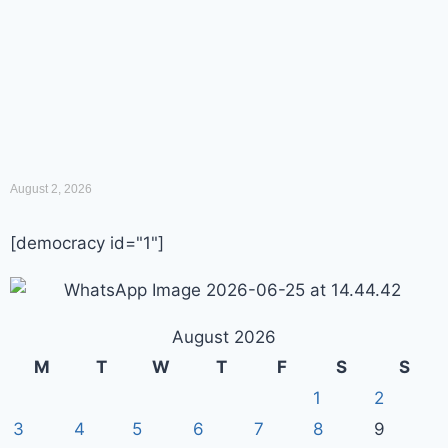
August 2, 2026
[democracy id="1"]
August 2026
M
T
W
T
F
S
S
1
2
3
4
5
6
7
8
9