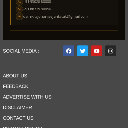
+91 93028 80000
📞
+91 88719 90056
📞
dainikrajdhanisejantatak@gmail.com
✉
SOCIAL MEDIA :
ABOUT US
FEEDBACK
ADVERTISE WITH US
DISCLAIMER
CONTACT US