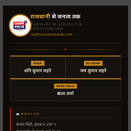
राजधानी
से जनता तक
RAJDHANI SE JANATA TAK ·
CHHATTISGARH
rajdhanisejantatak.com
संपादक
सह-संपादक
शनि कुमार लहरे
जय कुमार लहरे
स्थानीय संपादक
प्रकाश शर्मा
कार्यालय पता
केनाल सिटी, हाउस नं. VIP-1