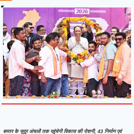
7knetwork
Marketing Hack4u
Earnyatra
7knetwork
Buzz 4Ai
Digital Convey
Digital Griot
Market Mystique
बस्तर के सुदूर अंचलों तक पहुंचेगी विकास की रोशनी, 43 निर्माण एवं