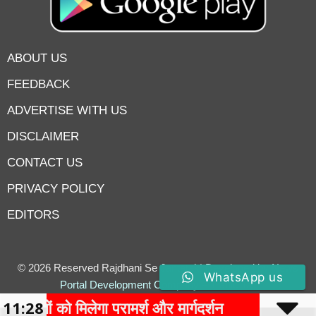
ABOUT US
FEEDBACK
ADVERTISE WITH US
DISCLAIMER
CONTACT US
PRIVACY POLICY
EDITORS
7knetwork
Marketing Hack4u
Earnyatra
7knetwork
Buzz 4Ai
Digital Convey
Digital Griot
Market Mystique
© 2026 Reserved Rajdhani Se Jantatak| Developed by
News
WhatsApp us
Portal Development Company
–
Traffic Tail
ो मिलेगा परामर्श और मार्गदर्शन
11:28
शिक्षा से व