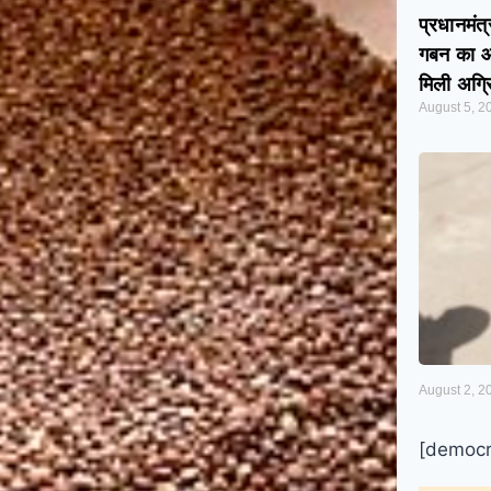
प्रधानमं
गबन का आर
मिली अग्
August 5, 2
August 2, 2
[democr