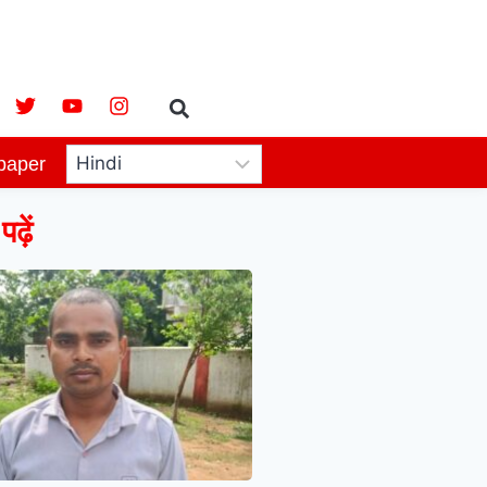
paper
ढ़ें