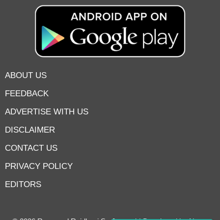
ABOUT US
FEEDBACK
ADVERTISE WITH US
DISCLAIMER
CONTACT US
PRIVACY POLICY
EDITORS
7knetwork
Marketing Hack4u
Earnyatra
7knetwork
Buzz 4Ai
Digital Convey
Digital Griot
Market Mystique