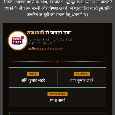
दैनिक समाचार पत्रों के साथ, वेब पोर्टल, यूट्यूब के माध्यम से भी पाठकों/
दर्शकों के बीच हम सच्ची और निष्पक्ष खबरों को प्रकाशित करते हुए सदैव
जनहित के मुद्दों को उठाने हेतू अग्रणी है।
राजधानी
से जनता तक
RAJDHANI SE JANATA TAK ·
CHHATTISGARH
rajdhanisejantatak.com
संपादक
सह-संपादक
शनि कुमार लहरे
जय कुमार लहरे
स्थानीय संपादक
प्रकाश शर्मा