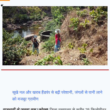
7knetwork
Marketing Hack4u
Earnyatra
7knetwork
Buzz 4Ai
Digital Convey
Digital Griot
Market Mystique
सूखे नल और खराब हैंडपंप से बढ़ी परेशानी, जंगलों से पानी लाने
को मजबूर ग्रामीण
राजधानी से जनता तक |कोरबा|
जिला मुख्यालय से करीब 25 किलोमीटर