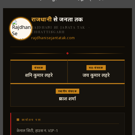
राजधानी
से जनता तक
RAJDHANI SE JANATA TAK ·
CHHATTISGARH
rajdhanisejantatak.com
संपादक
सह-संपादक
शनि कुमार लहरे
जय कुमार लहरे
स्थानीय संपादक
प्रकाश शर्मा
🏢 कार्यालय पता
केनाल सिटी, हाउस नं. VIP-1