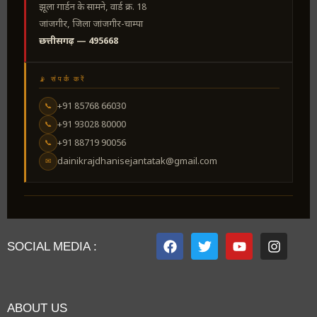
झूला गार्डन के सामने, वार्ड क्र. 18
जांजगीर, जिला जांजगीर-चाम्पा
छत्तीसगढ़ — 495668
📡 संपर्क करें
+91 85768 66030
📞
+91 93028 80000
📞
+91 88719 90056
📞
dainikrajdhanisejantatak@gmail.com
✉
SOCIAL MEDIA :
ABOUT US