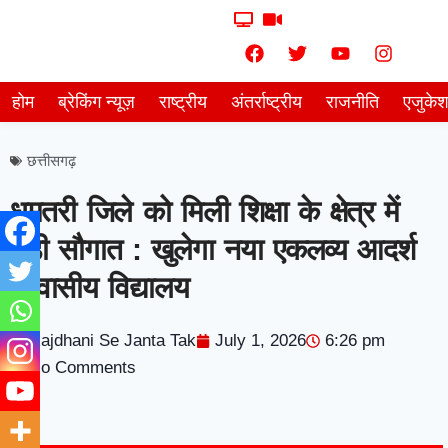
होम
ब्रेकिंग न्यूज़
राष्ट्रीय
अंतर्राष्ट्रीय
राजनीति
एजुके
छत्तीसगढ़
धमतरी जिले को मिली शिक्षा के क्षेत्र में
बड़ी सौगात : खुलेगा नया एकलव्य आदर्श
आवासीय विद्यालय
Rajdhani Se Janta Tak
July 1, 2026
6:26 pm
No Comments
7knetwork
Marketing Hack4u
Earnyatra
7knetwork
Buzz 4Ai
Digital Convey
Digital Griot
Market Mystique