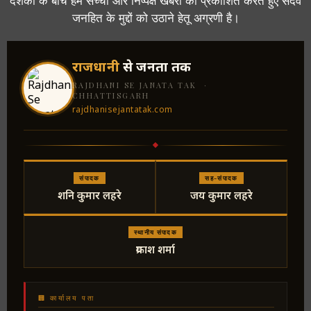
दर्शकों के बीच हम सच्ची और निष्पक्ष खबरों को प्रकाशित करते हुए सदैव
जनहित के मुद्दों को उठाने हेतू अग्रणी है।
राजधानी
से जनता तक
RAJDHANI SE JANATA TAK ·
CHHATTISGARH
rajdhanisejantatak.com
संपादक
सह-संपादक
शनि कुमार लहरे
जय कुमार लहरे
स्थानीय संपादक
प्रकाश शर्मा
🏢 कार्यालय पता