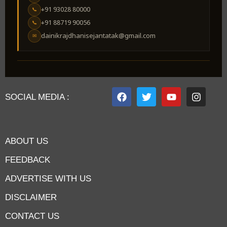
+91 93028 80000
📞
+91 88719 90056
📞
dainikrajdhanisejantatak@gmail.com
✉
SOCIAL MEDIA :
ABOUT US
FEEDBACK
ADVERTISE WITH US
DISCLAIMER
CONTACT US