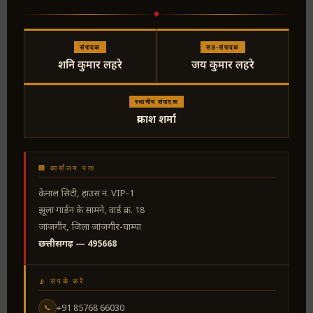
संपादक
सह-संपादक
शनि कुमार लहरे
जय कुमार लहरे
स्थानीय संपादक
प्रकाश शर्मा
🏢 कार्यालय पता
केनाल सिटी, हाउस नं. VIP-1
झूला गार्डन के सामने, वार्ड क्र. 18
जांजगीर, जिला जांजगीर-चाम्पा
छत्तीसगढ़ — 495668
📡 संपर्क करें
+91 85768 66030
📞