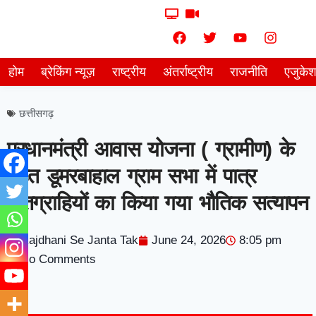
होम
ब्रेकिंग न्यूज़
राष्ट्रीय
अंतर्राष्ट्रीय
राजनीति
एजुके
छत्तीसगढ़
प्रधानमंत्री आवास योजना ( ग्रामीण) के
तहत डूमरबाहाल ग्राम सभा में पात्र
हितग्राहियों का किया गया भौतिक सत्यापन
Rajdhani Se Janta Tak
June 24, 2026
8:05 pm
No Comments
7knetwork
Marketing Hack4u
Earnyatra
7knetwork
Buzz 4Ai
Digital Convey
Digital Griot
Market Mystique