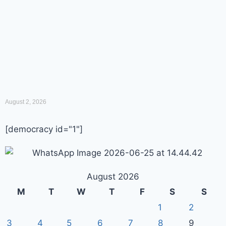
August 2, 2026
[democracy id="1"]
August 2026
M
T
W
T
F
S
S
1
2
3
4
5
6
7
8
9