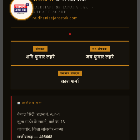
RAJDHANI SE JANATA TAK ·
CHHATTISGARH
rajdhanisejantatak.com
संपादक
सह-संपादक
शनि कुमार लहरे
जय कुमार लहरे
स्थानीय संपादक
प्रकाश शर्मा
कार्यालय पता
केनाल सिटी, हाउस नं. VIP-1
झूला गार्डन के सामने, वार्ड क्र. 18
जांजगीर, जिला जांजगीर-चाम्पा
छत्तीसगढ़ — 495668