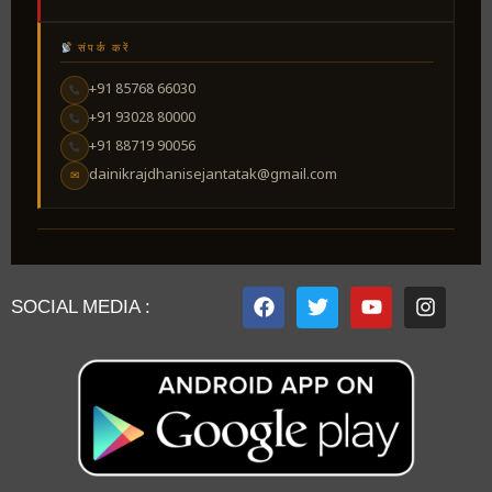
संपर्क करें
+91 85768 66030
+91 93028 80000
+91 88719 90056
dainikrajdhanisejantatak@gmail.com
✉
SOCIAL MEDIA :